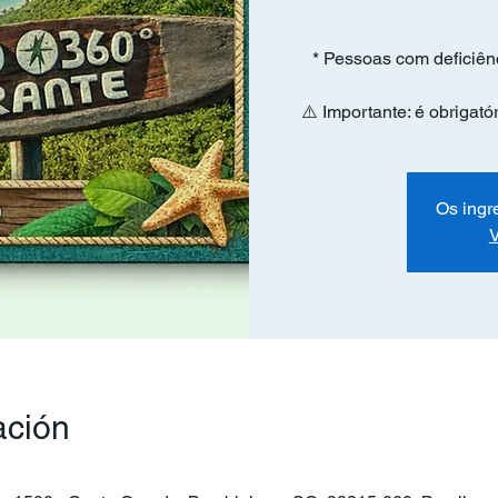
* Pessoas com deficiên
⚠️ Importante: é obrigat
Os ingr
V
ación