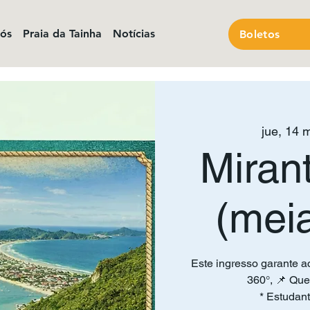
nós
Praia da Tainha
Notícias
Boletos
jue, 14 
Miran
(mei
Este ingresso garante a
360°, 📌 Que
* Estudant