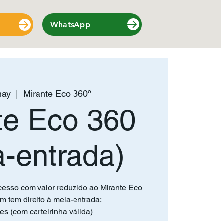
WhatsApp
may
  |  
Mirante Eco 360º
te Eco 360
a-entrada)
cesso com valor reduzido ao Mirante Eco
m tem direito à meia-entrada:
es (com carteirinha válida)