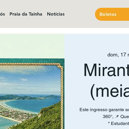
nós
Praia da Tainha
Notícias
Boletos
dom, 17 
Miran
(mei
Este ingresso garante a
360°, 📌 Que
* Estudant