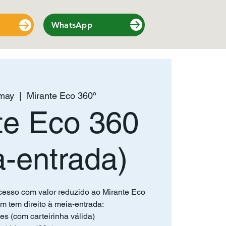
WhatsApp
may
  |  
Mirante Eco 360º
te Eco 360
a-entrada)
cesso com valor reduzido ao Mirante Eco
m tem direito à meia-entrada:
es (com carteirinha válida)