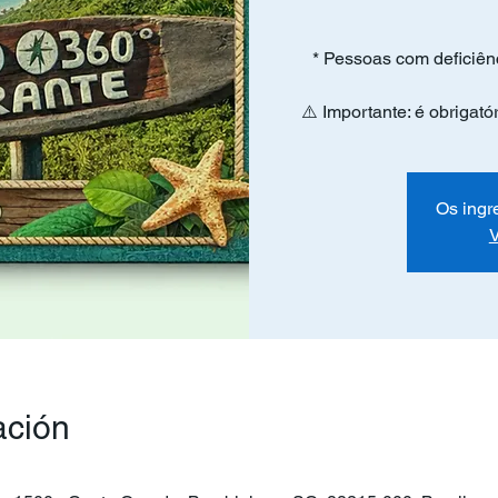
* Pessoas com deficiên
⚠️ Importante: é obrigat
Os ingr
V
ación