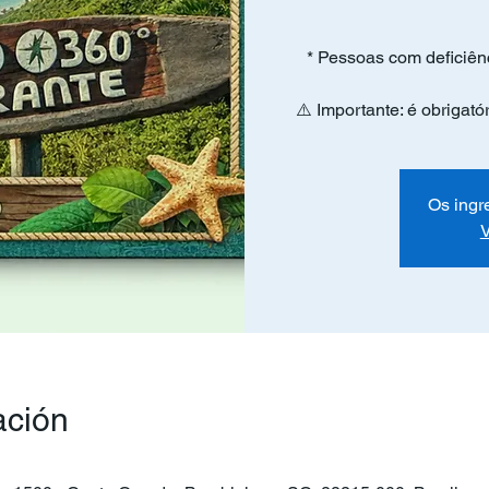
* Pessoas com deficiên
⚠️ Importante: é obrigat
Os ingr
V
ación