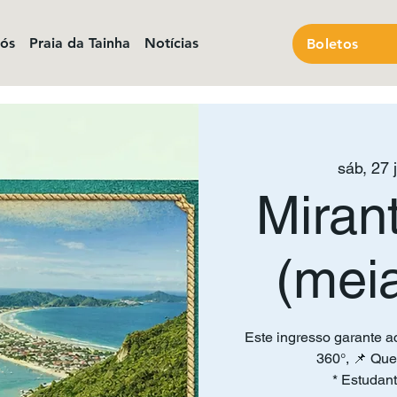
nós
Praia da Tainha
Notícias
Boletos
sáb, 27 
Miran
(mei
Este ingresso garante a
360°, 📌 Que
* Estudant