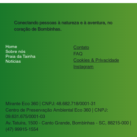
Conectando pessoas à natureza e à aventura, no
coração de Bombinhas.
Home
Contato
Sobre nós
FAQ
Praia da Tainha
Cookies
& Privacidade
Notícias
Instagram
Mirante Eco 360 | CNPJ: 48.682.718/0001-31
Centro de Preservação Ambiental Eco 360 | CNPJ:
09.631.675/0001-03
Av. Tatuíra, 1500 - Canto Grande, Bombinhas - SC, 88215-000 |
(47) 99915-1554