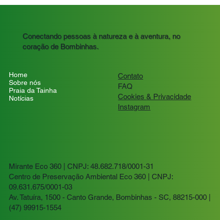
Conectando pessoas à natureza e à aventura, no
coração de Bombinhas.
Home
Contato
Sobre nós
FAQ
Praia da Tainha
Cookies
& Privacidade
Notícias
Instagram
Mirante Eco 360 | CNPJ: 48.682.718/0001-31
Centro de Preservação Ambiental Eco 360 | CNPJ:
09.631.675/0001-03
Av. Tatuíra, 1500 - Canto Grande, Bombinhas - SC, 88215-000 |
(47) 99915-1554