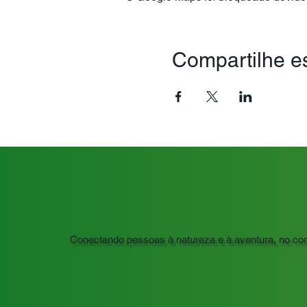
Compartilhe e
Conectando pessoas à natureza e à aventura, no co