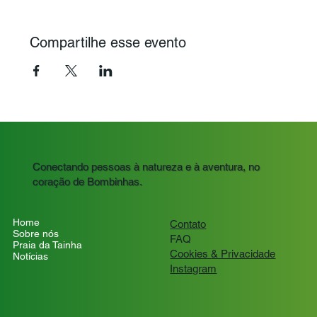
Compartilhe esse evento
Conectando pessoas à natureza e à aventura, no
coração de Bombinhas.
Home
Contato
Sobre nós
FAQ
Praia da Tainha
Cookies
& Privacidade
Notícias
Instagram