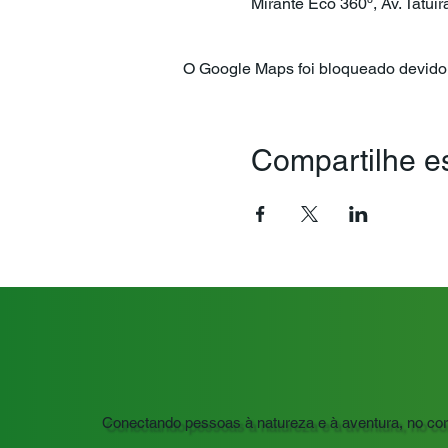
Mirante Eco 360º, Av. Tatuí
O Google Maps foi bloqueado devido 
Compartilhe e
Conectando pessoas à natureza e à aventura, no co