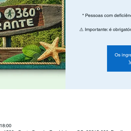
* Pessoas com deficiên
⚠️ Importante: é obrigat
Os ingr
V
 18:00