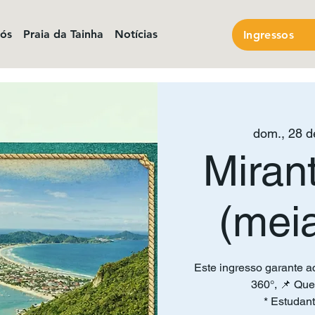
nós
Praia da Tainha
Notícias
Ingressos
dom., 28 d
Miran
(mei
Este ingresso garante a
360°, 📌 Que
* Estudant