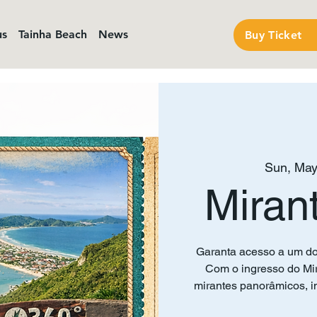
us
Tainha Beach
News
Buy Ticket
Sun, May
Miran
Garanta acesso a um do
Com o ingresso do Mir
mirantes panorâmicos, in