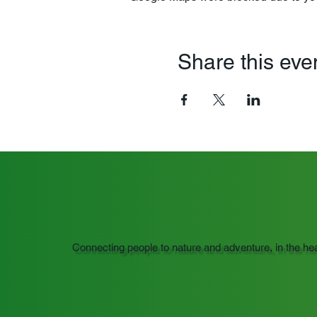
Share this eve
Connecting people to nature and adventure, in the he