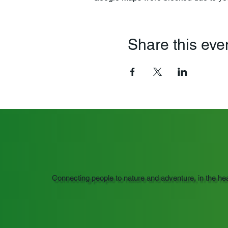
Share this eve
Connecting people to nature and adventure, in the he