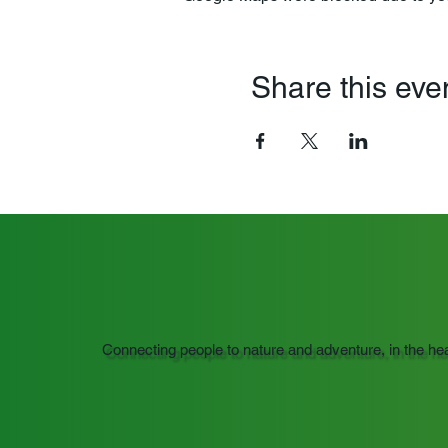
Share this eve
Connecting people to nature and adventure, in the he