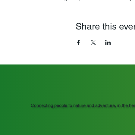
Share this eve
Connecting people to nature and adventure, in the he